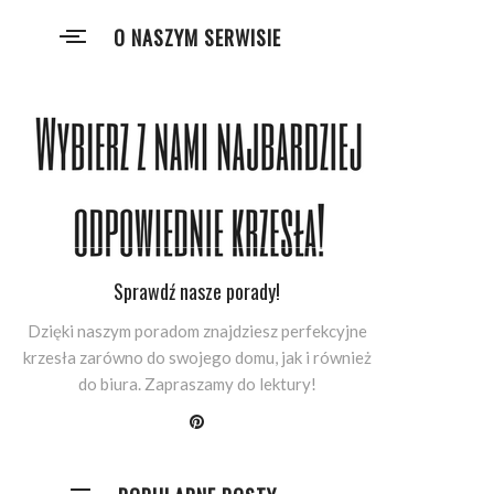
O NASZYM SERWISIE
Sprawdź nasze porady!
Dzięki naszym poradom znajdziesz perfekcyjne
krzesła zarówno do swojego domu, jak i również
do biura. Zapraszamy do lektury!