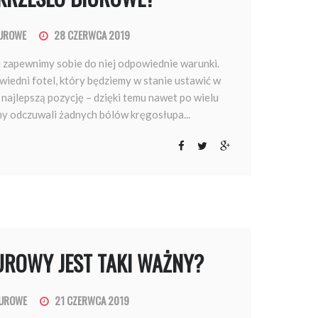
IUROWE
28 CZERWCA 2019
i zapewnimy sobie do niej odpowiednie warunki.
iedni fotel, który będziemy w stanie ustawić w
 najlepszą pozycję – dzięki temu nawet po wielu
my odczuwali żadnych bólów kręgosłupa...
UROWY JEST TAKI WAŻNY?
IUROWE
21 CZERWCA 2019