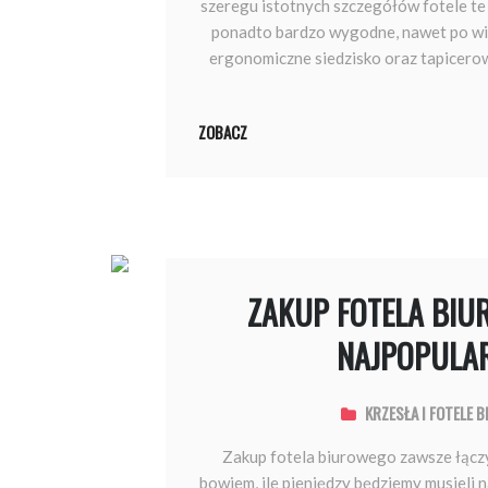
szeregu istotnych szczegółów fotele te
ponadto bardzo wygodne, nawet po wiel
ergonomiczne siedzisko oraz tapicerow
ZOBACZ
ZAKUP FOTELA BIU
NAJPOPULAR
KRZESŁA I FOTELE 
Zakup fotela biurowego zawsze łącz
bowiem, ile pieniędzy będziemy musieli 