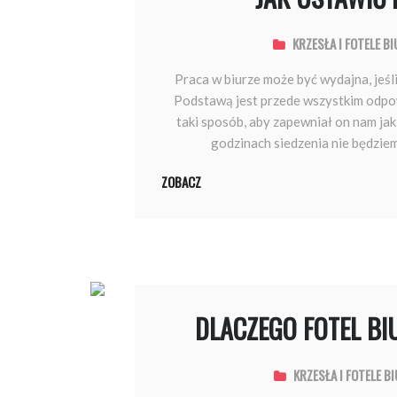
KRZESŁA I FOTELE B
Praca w biurze może być wydajna, jeśl
Podstawą jest przede wszystkim odpow
taki sposób, aby zapewniał on nam jak
godzinach siedzenia nie będzie
ZOBACZ
DLACZEGO FOTEL BI
KRZESŁA I FOTELE B