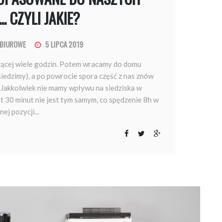
.. CZYLI JAKIE?
E BIUROWE
5 LIPCA 2019
dzącej wiele godzin. Potem wracamy do domu
edzimy), a po powrocie spora część z nas znów
 Jakkolwiek nie mamy wpływu na siedziska w
t 30 minut nie jest tym samym, co spędzenie 8h w
nej pozycji...