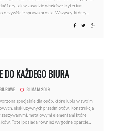
ać i czy tak w zasadzie właściwe kryterium
to oczywiście sprawa prosta. Wszyscy, którzy...
LE DO KAŻDEGO BIURA
 BIUROWE
31 MAJA 2019
orzona specjalnie dla osób, które lubią w swoim
ypowych, ekskluzywnych przedmiotów. Konstrukcja
przeszywanymi, metalowymi elementami które
ików. Fotel posiada również wygodne oparcie...