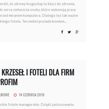
erdzi, że zdrowy kręgosłup to klucz do zdrowia.
do serca zwłaszcza osoby, które wykonują pracę
 przed ekranem komputera. Dlatego też tak ważne
niego fotela. Ten mebel posiada bowiem...
 KRZESEŁ I FOTELI DLA FIRM
PROFIM
IUROWE
14 CZERWCA 2019
ckie fotele managerskie. Dzięki zastosowaniu