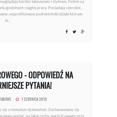
 wyglądają bardzo luksusowo i stylowo. Fotele są
u godzinach ciągłej pracy. Posiadają szerokie,
ane, wyprofilowane podłokietniki dzięki którym
w...
ROWEGO - ODPOWIEDŹ NA
NIEJSZE PYTANIA!
BIUROWE
7 CZERWCA 2019
y się z niemałym dylematem. Zastanawiamy się
na niego wydać, na jakie cechy zwrócić uwagę przy