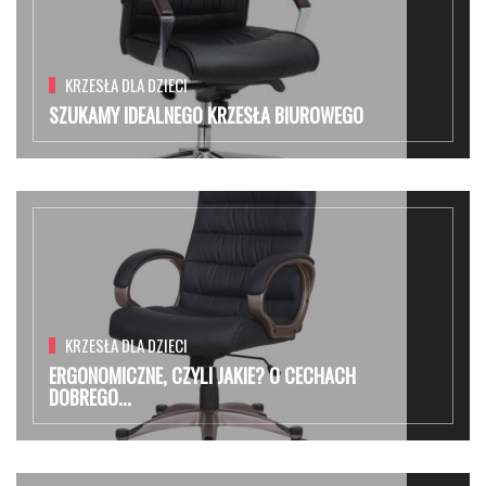
KRZESŁA DLA DZIECI
SZUKAMY IDEALNEGO KRZESŁA BIUROWEGO
KRZESŁA DLA DZIECI
ERGONOMICZNE, CZYLI JAKIE? O CECHACH
DOBREGO...