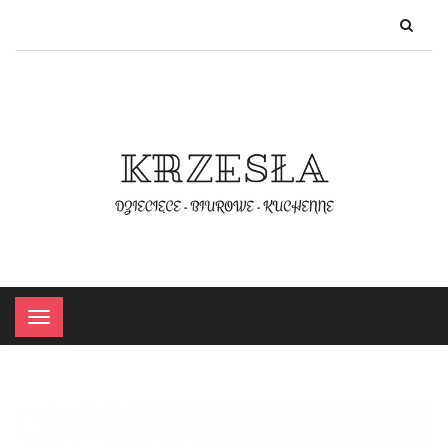
×
Menu