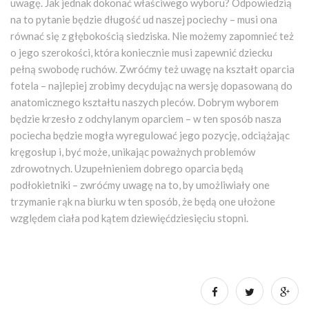
uwagę. Jak jednak dokonać właściwego wyboru? Odpowiedzią
na to pytanie będzie długość ud naszej pociechy – musi ona
równać się z głębokością siedziska. Nie możemy zapomnieć też
o jego szerokości, która koniecznie musi zapewnić dziecku
pełną swobodę ruchów. Zwróćmy też uwagę na kształt oparcia
fotela – najlepiej zrobimy decydując na wersję dopasowaną do
anatomicznego kształtu naszych pleców. Dobrym wyborem
będzie krzesło z odchylanym oparciem – w ten sposób nasza
pociecha będzie mogła wyregulować jego pozycję, odciążając
kręgosłup i, być może, unikając poważnych problemów
zdrowotnych. Uzupełnieniem dobrego oparcia będą
podłokietniki – zwróćmy uwagę na to, by umożliwiały one
trzymanie rąk na biurku w ten sposób, że będą one ułożone
względem ciała pod kątem dziewięćdziesięciu stopni.