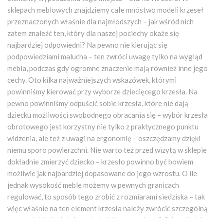
sklepach meblowych znajdziemy całe mnóstwo modeli krzeseł
przeznaczonych właśnie dla najmłodszych – jak wśród nich
zatem znaleźć ten, który dla naszej pociechy okaże się
najbardziej odpowiedni? Na pewno nie kierując się
podpowiedziami malucha – ten zwróci uwagę tylko na wygląd
mebla, podczas gdy ogromne znaczenie mają również inne jego
cechy. Oto kilka najważniejszych wskazówek, którymi
powinniśmy kierować przy wyborze dziecięcego krzesła. Na
pewno powinniśmy odpuścić sobie krzesła, które nie dają
dziecku możliwości swobodnego obracania się – wybór krzesła
obrotowego jest korzystny nie tylko z praktycznego punktu
widzenia, ale też z uwagi na ergonomię – oszczędzamy dzięki
niemu sporo powierzchni. Nie warto też przed wizytą w sklepie
dokładnie zmierzyć dziecko – krzesło powinno być bowiem
możliwie jak najbardziej dopasowane do jego wzrostu. O ile
jednak wysokość meble możemy w pewnych granicach
regulować, to sposób tego zrobić z rozmiarami siedziska – tak
więc właśnie na ten element krzesła należy zwrócić szczególną