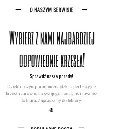
O NASZYM SERWISIE
Sprawdź nasze porady!
Dzięki naszym poradom znajdziesz perfekcyjne
krzesła zarówno do swojego domu, jak i również
do biura. Zapraszamy do lektury!