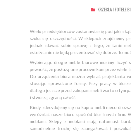
KRZESŁA I FOTELE 
Wielu przedsiębiorców zastanawia się pod jakim kąt
szuka się oszczędności. W sklepach znajdziemy pr
jednak zdawać sobie sprawę z tego, że tanie mebl
estetycznie nie będą prezentować się dobrze. To mo
Wybierając drogie meble biurowe musimy liczyć 
pewność, że posłużą one pracownikom przez wiele la
Do urządzenia biura można wybrać projektanta wn
stosując sprawdzone formy. Przy pracy w biurze
dlatego jeszcze przed zakupami mebli warto o tym p
i stworzą zgraną całość.
Kiedy zdecydujemy się na kupno mebli nieco droższ
wyróżniać nasze biuro spośród biur innych firm. 
meblami. Sklepy z meblami mają natomiast bardz
samodzielnie trochę się zaangażować i poszuka