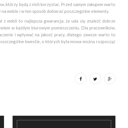
ków, którzy będą z nich korzystać. Przed samym zakupem warto
 na meble i w ten sposób dobierać poszczególne elementy.
ł z mebli to najlepsza gwarancja, że uda się znaleźć dobrze
bowiem w każdym biurowym pomieszczeniu. Dla pracowników,
aczenie i wpływać na jakość pracy, dlatego zawsze warto to
 poszczególne kwestie, o których była mowa można rozpocząć