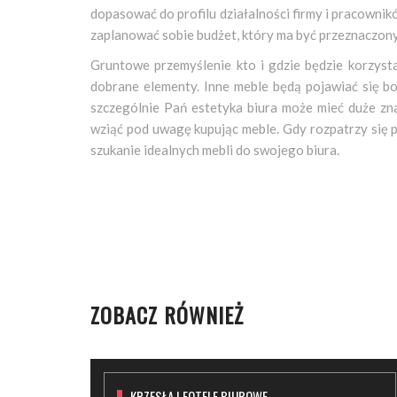
dopasować do profilu działalności firmy i pracowni
zaplanować sobie budżet, który ma być przeznaczony
Gruntowe przemyślenie kto i gdzie będzie korzysta
dobrane elementy. Inne meble będą pojawiać się 
szczególnie Pań estetyka biura może mieć duże zn
wziąć pod uwagę kupując meble. Gdy rozpatrzy się
szukanie idealnych mebli do swojego biura.
ZOBACZ RÓWNIEŻ
KRZESŁA I FOTELE BIUROWE