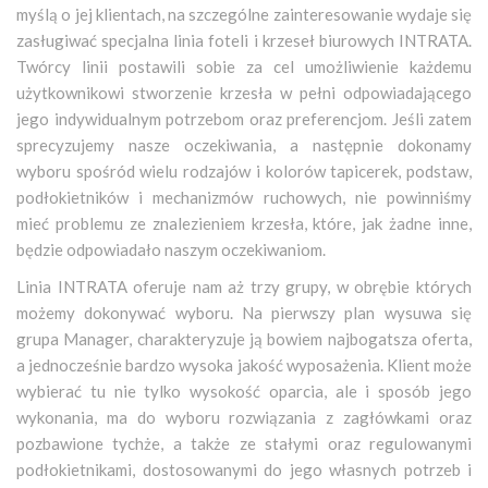
myślą o jej klientach, na szczególne zainteresowanie wydaje się
zasługiwać specjalna linia foteli i krzeseł biurowych INTRATA.
Twórcy linii postawili sobie za cel umożliwienie każdemu
użytkownikowi stworzenie krzesła w pełni odpowiadającego
jego indywidualnym potrzebom oraz preferencjom. Jeśli zatem
sprecyzujemy nasze oczekiwania, a następnie dokonamy
wyboru spośród wielu rodzajów i kolorów tapicerek, podstaw,
podłokietników i mechanizmów ruchowych, nie powinniśmy
mieć problemu ze znalezieniem krzesła, które, jak żadne inne,
będzie odpowiadało naszym oczekiwaniom.
Linia INTRATA oferuje nam aż trzy grupy, w obrębie których
możemy dokonywać wyboru. Na pierwszy plan wysuwa się
grupa Manager, charakteryzuje ją bowiem najbogatsza oferta,
a jednocześnie bardzo wysoka jakość wyposażenia. Klient może
wybierać tu nie tylko wysokość oparcia, ale i sposób jego
wykonania, ma do wyboru rozwiązania z zagłówkami oraz
pozbawione tychże, a także ze stałymi oraz regulowanymi
podłokietnikami, dostosowanymi do jego własnych potrzeb i