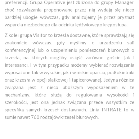
preferencji. Grupa Operative jest zbliżona do grupy Manager,
choć rozwiązania proponowane przez nią wydają się nieco
bardziej ubogie wówczas, gdy analizujemy je przez pryzmat
wsparcia niezbędnego dla odcinka lędźwiowego kręgosłupa.
Z kolei grupa Visitor to krzesła dostawne, które sprawdzają się
znakomicie wówczas, gdy myślimy o urządzeniu sali
konferencyjnej lub o uzupełnieniu pomieszczeń biurowych o
krzesła, na których mogliby usiąść zarówno goście, jak i
interesanci. I w tym przypadku możemy wybierać rozwiązania
wyposażone tak w wysokie, jak i w niskie oparcia, podłokietniki
oraz krzesła w opcji siatkowej i tapicerowanej. Jedyna różnica
związana jest z nieco uboższym wyposażeniem w te
mechanizmy, które służą do regulowania wysokości i
szerokości, jest ona jednak związana przede wszystkim ze
specyfiką samych krzeseł dostawnych. Linia INTRATE to w
sumie nawet 760 rodzajów krzeseł biurowych.