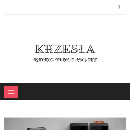
×
Menu