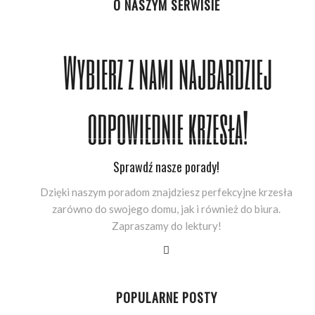
O NASZYM SERWISIE
Sprawdź nasze porady!
Dzięki naszym poradom znajdziesz perfekcyjne krzesła
zarówno do swojego domu, jak i również do biura.
Zapraszamy do lektury!
POPULARNE POSTY