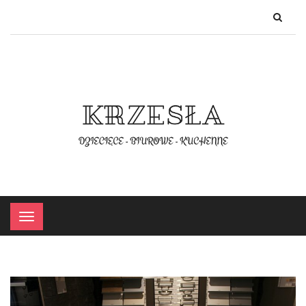
×
Menu