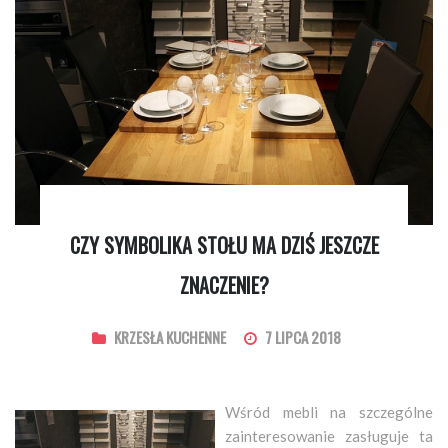
CZY SYMBOLIKA STOŁU MA DZIŚ JESZCZE
ZNACZENIE?
KRZESŁA KUCHENNE
7 LIPCA 2018
Wśród mebli na szczególne
zainteresowanie zasługuje ta