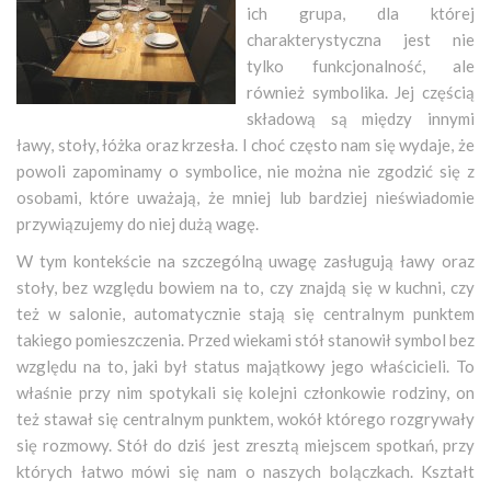
ich grupa, dla której
charakterystyczna jest nie
tylko funkcjonalność, ale
również symbolika. Jej częścią
składową są między innymi
ławy, stoły, łóżka oraz krzesła. I choć często nam się wydaje, że
powoli zapominamy o symbolice, nie można nie zgodzić się z
osobami, które uważają, że mniej lub bardziej nieświadomie
przywiązujemy do niej dużą wagę.
W tym kontekście na szczególną uwagę zasługują ławy oraz
stoły, bez względu bowiem na to, czy znajdą się w kuchni, czy
też w salonie, automatycznie stają się centralnym punktem
takiego pomieszczenia. Przed wiekami stół stanowił symbol bez
względu na to, jaki był status majątkowy jego właścicieli. To
właśnie przy nim spotykali się kolejni członkowie rodziny, on
też stawał się centralnym punktem, wokół którego rozgrywały
się rozmowy. Stół do dziś jest zresztą miejscem spotkań, przy
których łatwo mówi się nam o naszych bolączkach. Kształt