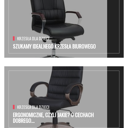
KRZESŁA DLA DZIECI
SZUKAMY IDEALNEGO KRZESŁA BIUROWEGO
KRZESŁA DLA DZIECI
ERGONOMICZNE, CZYLI JAKIE? O CECHACH
DOBREGO...