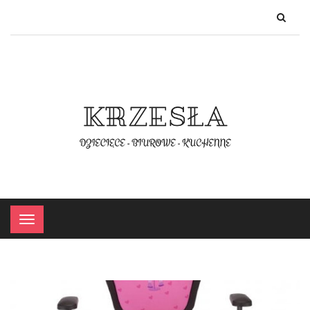
×
Menu