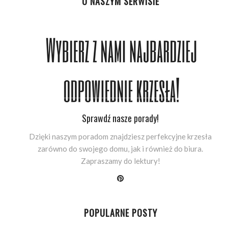
O NASZYM SERWISIE
Sprawdź nasze porady!
Dzięki naszym poradom znajdziesz perfekcyjne krzesła
zarówno do swojego domu, jak i również do biura.
Zapraszamy do lektury!
POPULARNE POSTY